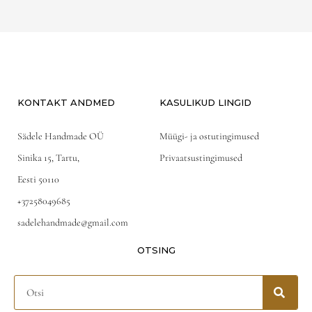
5
KONTAKT ANDMED
KASULIKUD LINGID
Sädele Handmade OÜ
Müügi- ja ostutingimused
Sinika 15, Tartu,
Privaatsustingimused
Eesti 50110
+37258049685
sadelehandmade@gmail.com
OTSING