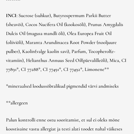
INCI
: Sucrose (suhkur), Butyrospermum Parkii Butter
(sheavõi), Cocos Nucifera Oil (kookosõli), Prunus Amygdalis
Dulcis Oil (magusa mandli õli), Olea Europea Fruit Oil
(oliiviõli), Maranta Arundinacea Root Powder (nooljuure
pulber), Kaolin(valge kaolin savi), Parfum, Tocopherol(e-
vitamiin), Helianthus Annuus Seed Oil(päevalilleõli), Mica, CI
77891*, CI 77288*, CI 77491*, CI 77492*, Limonene**
*mineraalsed loodussõbralikud pigmendid värvi andmiseks
**allergeen
Palun kontrolli enne ostu sooritamist, et sul ei oleks mõne
koostisaine vastu allergiat ja testi alati toodet nahal väikeses