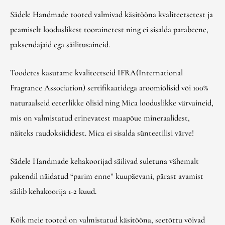
Sädele Handmade tooted valmivad käsitööna kvaliteetsetest ja
peamiselt looduslikest toorainetest ning ei sisalda parabeene,
paksendajaid ega säilitusaineid.
Toodetes kasutame kvaliteetseid IFRA(International
Fragrance Association) sertifikaatidega aroomiõlisid või 100%
naturaalseid eeterlikke õlisid ning Mica looduslikke värvaineid,
mis on valmistatud erinevatest maapõue mineraalidest,
näiteks raudoksiididest. Mica ei sisalda sünteetilisi värve!
Sädele Handmade kehakoorijad säilivad suletuna vähemalt
pakendil näidatud “parim enne” kuupäevani, pärast avamist
säilib kehakoorija 1-2 kuud.
Kõik meie tooted on valmistatud käsitööna, seetõttu võivad