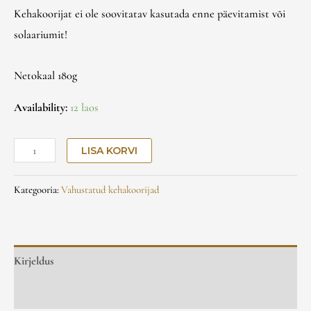
Kehakoorijat ei ole soovitatav kasutada enne päevitamist või
solaariumit!
Netokaal 180g
Availability:
12 laos
LISA KORVI
Kategooria:
Vahustatud kehakoorijad
Kirjeldus
Arvustused (0)