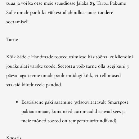
tuua ja või ka otse meie stuudiosse Jalaka 83, Tartu. Pakume
Sulle omalt poolt ka väikest allahindlust uute toodete
soetamisel!
Tarne
Kõik Sädele Handmade tooted valmivad käsitööna, et kliendini
jõuaks alati värske toode. Seetõttu võib tarne olla isegi kuni 5
päeva, aga teeme omalt poolt muidugi kõik, et tellimused
saaksid kiirelt teele pandud.
Eestisisene paki saatmine 3€(soovitatavalt Smartpost
pakiautomaat, kuna need automaadid asuvad sees ja
meie mõned tooted on temperatuuritundlikud)
Koostis