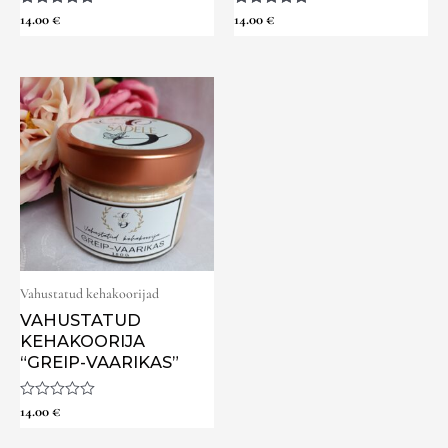
Hinnanguga
14.00
€
Hinnanguga
14.00
€
5.00
5.00
/ 5
/ 5
Vahustatud kehakoorijad
VAHUSTATUD
KEHAKOORIJA
“GREIP-VAARIKAS”
Hinnanguga
14.00
€
0
/