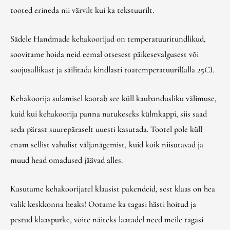
tooted erineda nii värvilt kui ka tekstuurilt.
Sädele Handmade kehakoorijad on temperatuuritundlikud,
soovitame hoida neid eemal otsesest päikesevalgusest või
soojusallikast ja säilitada kindlasti toatemperatuuril(alla 25C).
Kehakoorija sulamisel kaotab see küll kaubandusliku välimuse,
kuid kui kehakoorija panna natukeseks külmkappi, siis saad
seda pärast suurepäraselt uuesti kasutada. Tootel pole küll
enam sellist vahulist väljanägemist, kuid kõik niisutavad ja
muud head omadused jäävad alles.
Kasutame kehakoorijatel klaasist pakendeid, sest klaas on hea
valik keskkonna heaks! Ootame ka tagasi hästi hoitud ja
pestud klaaspurke, võite näiteks laatadel need meile tagasi