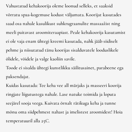
Vahustatud kehakoorija oleme loonud selleks, et saaksid
võrratu spaa-kogemuse kodust väljumata. Koorijat kasutades
saad osa nahale kasulikust suhkrugraanulite massaažist ning
meeli paitavast aroomiteraapiast. Peale kehakoorija kasutamist
ei ole vaja enam ühtegi kreemi kasutada, nahk jääb siidiselt
pehme ja niisutatud tänu koorijas sisalduvatele looduslikele
õlidele, võidele ja valge kaoliin savile.
Toode ei sisalda ühtegi kunstlikku säilitusainet, parabeene ega
paksendajat.
Kuidas kasutada: Tee keha vee all märjaks ja masseeri koorija
ringjate liigutustega nahale. Lase natuke toimida ja loputa
seejärel sooja veega. Kuivata õrnalt rätikuga keha ja tunne
mõnu oma siidpehmest nahast ja imelistest aroomidest! Hoia
temperatuuril alla 25C.