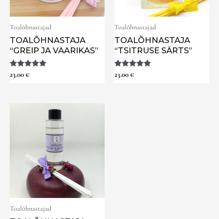
Toalõhnastajad
Toalõhnastajad
TOALÕHNASTAJA
TOALÕHNASTAJA
“GREIP JA VAARIKAS”
“TSITRUSE SÄRTS”
Hinnanguga
23.00
€
Hinnanguga
23.00
€
5.00
5.00
/ 5
/ 5
Toalõhnastajad