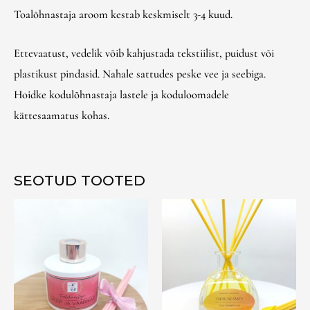
Toalõhnastaja aroom kestab keskmiselt 3-4 kuud.
Ettevaatust, vedelik võib kahjustada tekstiilist, puidust või
plastikust pindasid. Nahale sattudes peske vee ja seebiga.
Hoidke kodulõhnastaja lastele ja koduloomadele
kättesaamatus kohas.
SEOTUD TOOTED