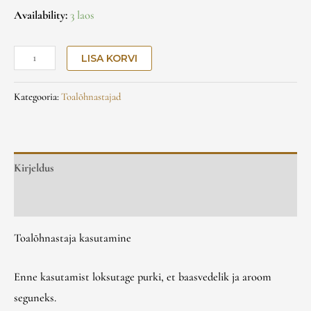
Availability:
3 laos
LISA KORVI
Kategooria:
Toalõhnastajad
Kirjeldus
Arvustused (1)
Toalõhnastaja kasutamine
Enne kasutamist loksutage purki, et baasvedelik ja aroom
seguneks.