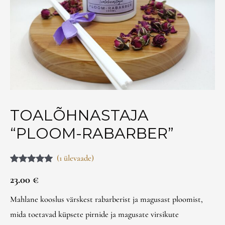
TOALÕHNASTAJA
“PLOOM-RABARBER”
(
1
ülevaade)
Hinnatud
1
23.00
€
5.00
/5
kliendi
hinnangu
põhjal
Mahlane kooslus värskest rabarberist ja magusast ploomist,
mida toetavad küpsete pirnide ja magusate virsikute