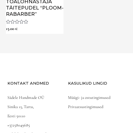
TOALÕHNASTAJA
TÄITEPUDEL “PLOOM-
RABARBER”
Hinnanguga
15.00
€
0
/
5
KONTAKT ANDMED
KASULIKUD LINGID
Sädele Handmade OÜ
Müügi- ja ostutingimused
Sinika 15, Tartu,
Privaatsustingimused
Eesti 50110
+37258049685