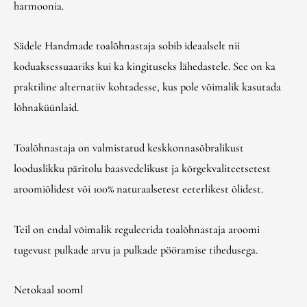
harmoonia.
Sädele Handmade toalõhnastaja sobib ideaalselt nii
koduaksessuaariks kui ka kingituseks lähedastele. See on ka
praktiline alternatiiv kohtadesse, kus pole võimalik kasutada
lõhnaküünlaid.
Toalõhnastaja on valmistatud keskkonnasõbralikust
looduslikku päritolu baasvedelikust ja kõrgekvaliteetsetest
aroomiõlidest või 100% naturaalsetest eeterlikest õlidest.
Teil on endal võimalik reguleerida toalõhnastaja aroomi
tugevust pulkade arvu ja pulkade pööramise tihedusega.
Netokaal 100ml