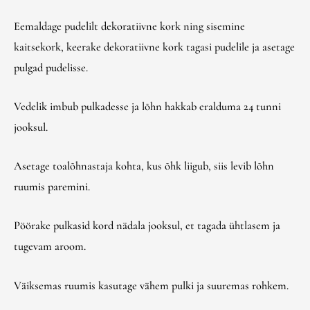
Eemaldage pudelilt dekoratiivne kork ning sisemine
kaitsekork, keerake dekoratiivne kork tagasi pudelile ja asetage
pulgad pudelisse.
Vedelik imbub pulkadesse ja lõhn hakkab eralduma 24 tunni
jooksul.
Asetage toalõhnastaja kohta, kus õhk liigub, siis levib lõhn
ruumis paremini.
Pöörake pulkasid kord nädala jooksul, et tagada ühtlasem ja
tugevam aroom.
Väiksemas ruumis kasutage vähem pulki ja suuremas rohkem.