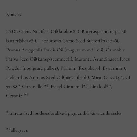
Koostis
INCI:
Cocos Nucifera Oil(kookosõli), Butyrospermum parkii
butter(sheavõi), Theobroma Cacao Seed Butter(kakaovõi),
Prunus Amygdalis Dulcis Oil (magusa mandli õli), Cannabis
Sativa Seed Oil(kanepiseemneõli), Maranta Arundinacea Root
Powder (nooljuure pulber), Parfum, Tocopherol (E-vitamiin),
Helianthus Annuus Seed Oil(päevalilleõli), Mica, CI 77891*, CI
77288*, Citronellol**, Hexyl Cinnamal**, Linalool**,
Geraniol**
*mineraalsed loodussõbralikud pigmendid värvi andmiseks
**allergeen