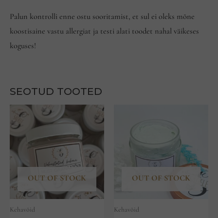
Palun kontrolli enne ostu sooritamist, et sul ei oleks mõne
koostisaine vastu allergiat ja testi alati toodet nahal väikeses
koguses!
SEOTUD TOOTED
OUT OF STOCK
OUT OF STOCK
Kehavõid
Kehavõid