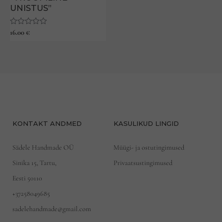
UNISTUS”
Hinnanguga
16.00
€
0
/
5
KONTAKT ANDMED
KASULIKUD LINGID
Sädele Handmade OÜ
Müügi- ja ostutingimused
Sinika 15, Tartu,
Privaatsustingimused
Eesti 50110
+37258049685
sadelehandmade@gmail.com