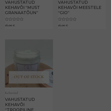
VAHUSTATUD
VAHUSTATUD
KEHAVÕI “MUST
KEHAVÕI MEESTELE
GRANAATÕUN”
“GIO”
Hinnanguga
16.00
€
Hinnanguga
16.00
€
0
0
/
/
5
5
OUT OF STOCK
Kehavõid
VAHUSTATUD
KEHAVÕI
“TROOPILINE