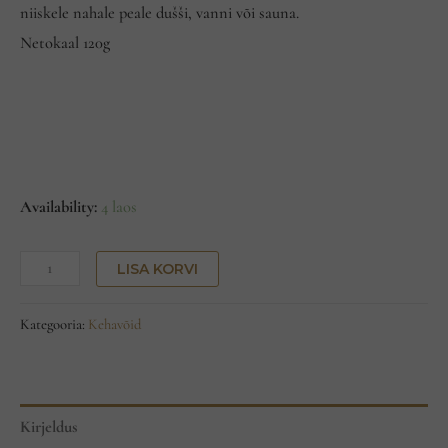
niiskele nahale peale dušši, vanni või sauna.
Netokaal 120g
Availability:
4 laos
LISA KORVI
Kategooria:
Kehavõid
Kirjeldus