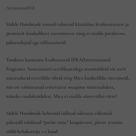
Arvustused (1)
Sädele Handmade tooted valmivad käsitööna kvaliteetsetest ja
peamiselt looduslikest toorainetest ning ei sisalda parabeene,
paksendajaid ega säilitusaineid.
Toodetes kasutame kvaliteetseid IFRA(International
Fragrance Association) sertifikaatidega aroomiõlisid või 100%
naturaalseid eeterlikke õlisid ning Mica looduslikke värvaineid,
mis on valmistatud erinevatest maapõue mineraalidest,
näiteks raudoksiididest. Mica ei sisalda sünteetilisi värve!
Sädele Handmade kehavõid säilivad suletuna vähemalt
pakendil näidatud “parim enne” kuupäevani, pärast avamist
säilib kehakoorija 1-2 kuud.