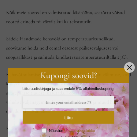
Kõik meie tooted on valmistatud käsitööna, seetõttu võivad
tooted erineda nii värvilt kui ka tekstuurilt.
Sädele Handmade kehavõid on temperatuuritundlikud,
soovitame hoida neid eemal otsesest päikesevalgusest või
soojusallikast ja säilitada kindlasti toatemperatuuril(alla 25C).
Kupongi soovid?
Kehavõi sulamisel kaotab see küll kaubandusliku välimuse, kuid
kui kehavõi panna natukeseks külmkappi, siis saad seda pärast
Liitu uudiskirjaga ja saa endale 5% allahindluskupong!
suurepäraselt uuesti kasutada. Tootel pole küll enam sellist
vahulist väljanägemist, kuid kõik niisutavad ja muud head
omadused jäävad alles.
Liitu
Kasutame kehavõidel klaasist pakendeid, sest klaas on hea
Nõustun
privaatsuspoliitika