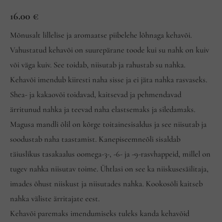
Hinnatud
1
16.00
€
5.00
/5
kliendi
hinnangu
põhjal
Mõnusalt lillelise ja aromaatse piibelehe lõhnaga kehavõi.
Vahustatud kehavõi on suurepärane toode kui su nahk on kuiv
või väga kuiv. See toidab, niisutab ja rahustab su nahka.
Kehavõi imendub kiiresti naha sisse ja ei jäta nahka rasvaseks.
Shea- ja kakaovõi toidavad, kaitsevad ja pehmendavad
ärritunud nahka ja teevad naha elastsemaks ja siledamaks.
Magusa mandli õlil on kõrge toitainesisaldus ja see niisutab ja
soodustab naha taastamist. Kanepiseemneõli sisaldab
täiuslikus tasakaalus oomega-3-, -6- ja -9-rasvhappeid, millel on
tugev nahka niisutav toime. Ühtlasi on see ka niiskusesäilitaja,
imades õhust niiskust ja niisutades nahka. Kookosõli kaitseb
nahka väliste ärritajate eest.
Kehavõi paremaks imendumiseks tuleks kanda kehavõid